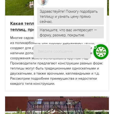
Здравствуйте! Помогу подобрать
теплицу и узнать цену прямо
Какая теплица лучше - Основные формы
Напишите, что вас интересует —
теплиц, преимущества и недостатки
форму, размер, покрытие.
Владислав
печатает...
Многие садоводы устанавливают на участке теплицы
из поликарбоната: они хорошо удерживают тепло,
создают для растений комфортные условия, при
Введите сообщение
наличии дополнительного обогрева и подсветки такие
сооружения можно использовать круглый год.
Производители предлагают конструкции разных форм:
теплицы могут быть традиционными односкатными и
двускатными, а также арочными, каплевидными и т.д.
Рассмотрим подробнее преимущества и недостатки
каждого типа конструкции.