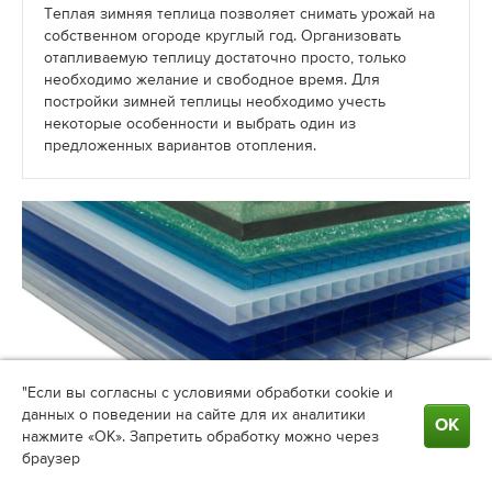
Теплая зимняя теплица позволяет снимать урожай на
собственном огороде круглый год. Организовать
отапливаемую теплицу достаточно просто, только
необходимо желание и свободное время. Для
постройки зимней теплицы необходимо учесть
некоторые особенности и выбрать один из
предложенных вариантов отопления.
"Если вы согласны с условиями обработки cookie и
Преимущества сотового поликарбоната
данных о поведении на сайте для их аналитики
ОК
нажмите «ОК». Запретить обработку можно через
перед пленкой и стеклом
браузер
Сотовый поликарбонат по праву можно назвать