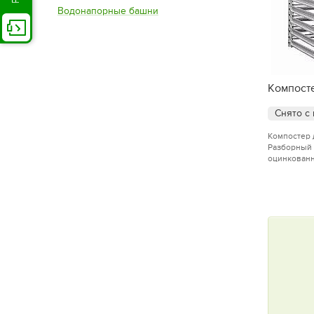
Водонапорные башни
Компост
Снято с
Компостер 
Разборный 
оцинкованн