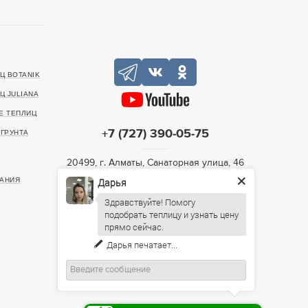
Ц BOTANIK
Ц JULIANA
Е ТЕПЛИЦ
+7 (727) 390-05-75
ГРУНТА
20499, г. Алматы, Санаторная улица, 46
ИНН: 221140022903
Дарья
АНИЯ
Здравствуйте! Помогу
Пн-Пт: 09:00 – 19:00,
подобрать теплицу и узнать цену
Сб: 10:00 – 16:00, Вс: По
предварительному согласованию
Дарья
печатает...