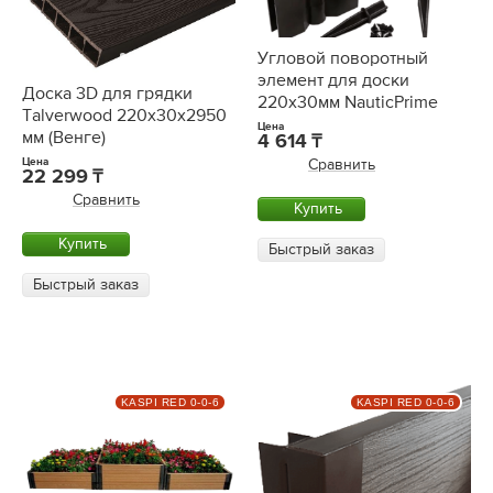
Угловой поворотный
элемент для доски
Доска 3D для грядки
220х30мм NauticPrime
Talverwood 220x30х2950
Цена
мм (Венге)
4 614
Цена
Сравнить
22 299
Сравнить
Купить
Купить
Быстрый заказ
Быстрый заказ
KASPI RED 0-0-6
KASPI RED 0-0-6