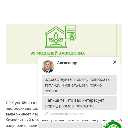
Александр
Здравствуйте! Помогу подобрать
теплицу и узнать цену прямо
ДПК устойчив к воздействию влаги, не гниет, не
Напишите, что вас интересует —
растрескивается, не требует периодической окраски. Он
форму, размер, покрытие.
выдерживает перепады температур — от холода до жары.
Композитный материал устойчив к интенсивному солнечному
излучению. Если вы купите грядки для теплицы из этого