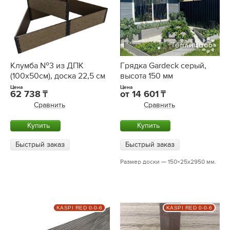
Грядка Gardeck серый,
Клумба №3 из ДПК
высота 150 мм
(100х50см), доска 22,5 см
Цена
Цена
от
14 601
62 738
Сравнить
Сравнить
Купить
Купить
Быстрый заказ
Быстрый заказ
Размер доски — 150×25х2950 мм.
KASPI RED 0-0-6
KASPI RED 0-0-6