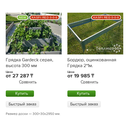
NEW
KASPI RED 0-0-6
KASPI RED 0-0-6
Грядка Gardeck серая,
Бордюр, оцинкованная
высота 300 мм
Грядка 2*1м.
Цена
Цена
от
27 287
от
19 985
Сравнить
Сравнить
Купить
Купить
Быстрый заказ
Быстрый заказ
Размер доски — 300×30х2950 мм.