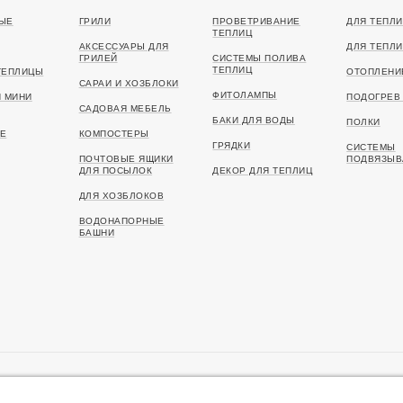
ЫЕ
ГРИЛИ
ПРОВЕТРИВАНИЕ
ДЛЯ ТЕПЛИ
ТЕПЛИЦ
АКСЕССУАРЫ ДЛЯ
ДЛЯ ТЕПЛИ
ГРИЛЕЙ
СИСТЕМЫ ПОЛИВА
ТЕПЛИЦ
ТЕПЛИЦЫ
ОТОПЛЕНИ
САРАИ И ХОЗБЛОКИ
ФИТОЛАМПЫ
И МИНИ
ПОДОГРЕВ 
САДОВАЯ МЕБЕЛЬ
БАКИ ДЛЯ ВОДЫ
ПОЛКИ
Е
КОМПОСТЕРЫ
ГРЯДКИ
СИСТЕМЫ
ПОЧТОВЫЕ ЯЩИКИ
ПОДВЯЗЫВ
ДЛЯ ПОСЫЛОК
ДЕКОР ДЛЯ ТЕПЛИЦ
ДЛЯ ХОЗБЛОКОВ
ВОДОНАПОРНЫЕ
БАШНИ
я ландшафтного дизайна в
Алматы
. Информация на сайте не являе