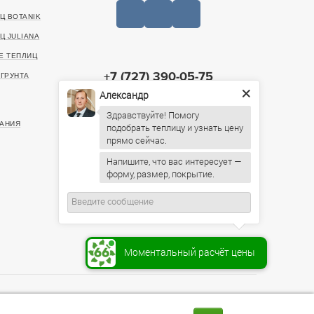
Ц BOTANIK
Ц JULIANA
Е ТЕПЛИЦ
+7 (727) 390-05-75
ГРУНТА
Александр
20499, г. Алматы, Санаторная улица, 46
Здравствуйте! Помогу
ИНН: 221140022903
АНИЯ
подобрать теплицу и узнать цену
Пн-Пт: 09:00 – 19:00,
Напишите, что вас интересует —
Сб: 10:00 – 16:00, Вс: По
форму, размер, покрытие.
предварительному согласованию
Моментальный расчёт цены
тся