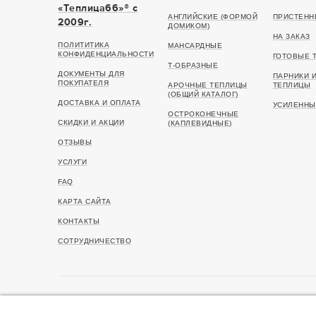
«Теплица66»® c
АНГЛИЙСКИЕ (ФОРМОЙ
ПРИСТЕНН
2009г.
ДОМИКОМ)
НА ЗАКАЗ
ПОЛИТИТИКА
МАНСАРДНЫЕ
КОНФИДЕНЦИАЛЬНОСТИ
ГОТОВЫЕ 
Т-ОБРАЗНЫЕ
ДОКУМЕНТЫ ДЛЯ
ПАРНИКИ 
ПОКУПАТЕЛЯ
АРОЧНЫЕ ТЕПЛИЦЫ
ТЕПЛИЦЫ
(ОБЩИЙ КАТАЛОГ)
ДОСТАВКА И ОПЛАТА
УСИЛЕННЫ
ОСТРОКОНЕЧНЫЕ
СКИДКИ И АКЦИИ
(КАПЛЕВИДНЫЕ)
ОТЗЫВЫ
УСЛУГИ
FAQ
КАРТА САЙТА
КОНТАКТЫ
СОТРУДНИЧЕСТВО
© 2009—2026 Теплица66. Интернет-магазин теплиц дл