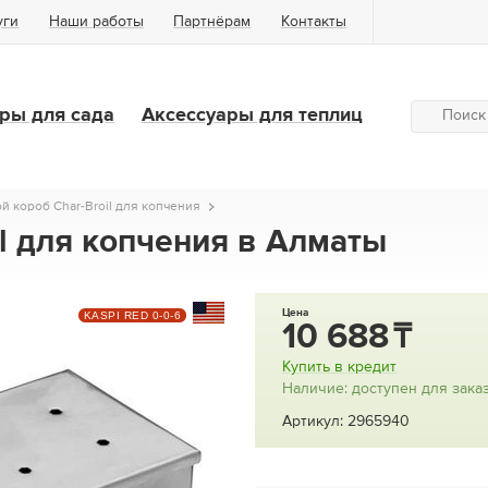
уги
Наши работы
Партнёрам
Контакты
ры для сада
Аксессуары для теплиц
й короб Char-Broil для копчения
il для копчения в Алматы
Цена
KASPI RED 0-0-6
10 688
Купить в кредит
Наличие: доступен для зака
Артикул: 2965940