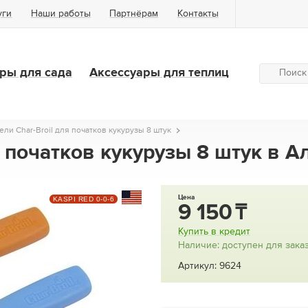
уги
Наши работы
Партнёрам
Контакты
ры для сада
Аксессуары для теплиц
ли Char-Broil для початков кукурузы 8 штук
я початков кукурузы 8 штук в 
Цена
KASPI RED 0-0-6
9 150
Купить в кредит
Наличие: доступен для зака
Артикул: 9624