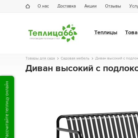
О нас
Доставка
Акции
Отзывы
Усл
Теплицы
Това
Товары для сада
Садовая мебель
Диван высокий с подло
Диван высокий с подлок
Рассчитайте теплицу онлайн