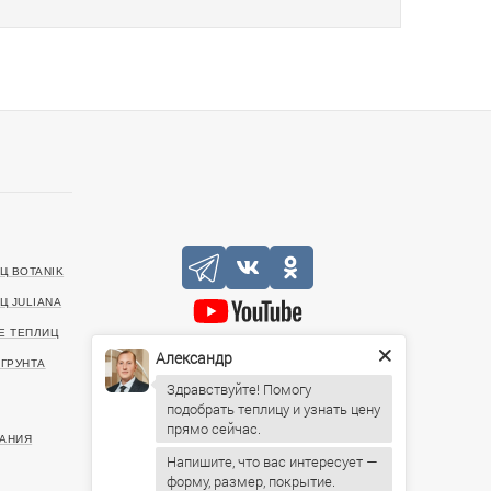
Ц BOTANIK
Ц JULIANA
Е ТЕПЛИЦ
Александр
+7 (727) 390-05-75
ГРУНТА
Здравствуйте! Помогу
подобрать теплицу и узнать цену
20499, г. Алматы, Санаторная улица, 46
ИНН: 221140022903
АНИЯ
Напишите, что вас интересует —
Пн-Пт: 09:00 – 19:00,
форму, размер, покрытие.