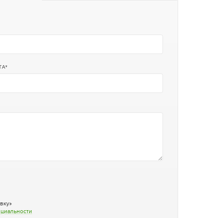
ТА
вку»
нциальности