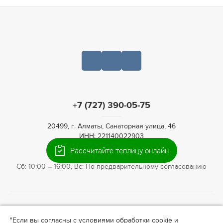
+7 (727) 390-05-75
20499, г. Алматы, Санаторная улица, 46
ИНН: 221140022903
Рассчитайте теплицу онлайн
Пн-Пт: 09:00 – 19:00,
Сб: 10:00 – 16:00, Вс: По предварительному согласованию
© 2009—2026 Теплица66. Интернет-магазин теплиц для
"Если вы согласны с условиями обработки cookie и
ландшафтного дизайна в
Алматы
. Информация на сайте не