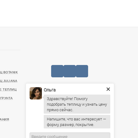
Ц BOTANIK
Ц JULIANA
Ольга
Е ТЕПЛИЦ
Здравствуйте! Помогу
+7 (727) 390-05-75
ГРУНТА
подобрать теплицу и узнать цену
20499, г. Алматы, Санаторная улица, 46
ИНН: 221140022903
Напишите, что вас интересует —
АНИЯ
форму, размер, покрытие.
Пн-Пт: 09:00 – 19:00,
Сб: 10:00 – 16:00, Вс: По