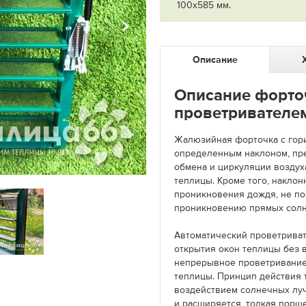
100х585 мм.
Описание
Описание форто
проветривателем
Жалюзийная форточка с гор
определенным наклоном, пр
обмена и циркуляции воздуха
теплицы. Кроме того, накло
проникновения дождя, не по
проникновению прямых сол
Автоматический проветриват
открытия окон теплицы без 
непрерывное проветривание
теплицы. Принцип действия т
воздействием солнечных луч
и расширяется, толкая порш