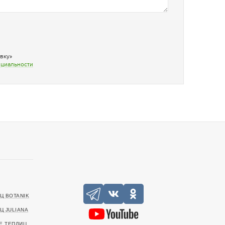
вку»
нциальности
Ц BOTANIK
Ц JULIANA
Е ТЕПЛИЦ