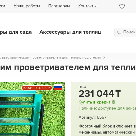
уги
Наши работы
Партнёрам
Контакты
ры для сада
Аксессуары для теплиц
с автоматическим проветривателем для теплиц под стекло
им проветривателем для тепли
Цена
KASPI RED 0-0-6
231 044
Купить в кредит
Наличие: доступен для зака
Артикул: 6567
Форточный блок включает в
механизмы, автоматический 