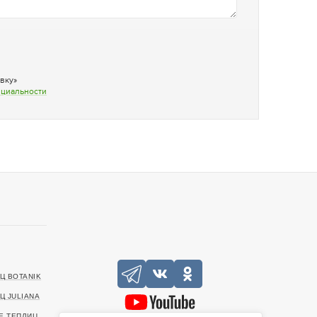
вку»
нциальности
Ц BOTANIK
Ц JULIANA
Е ТЕПЛИЦ