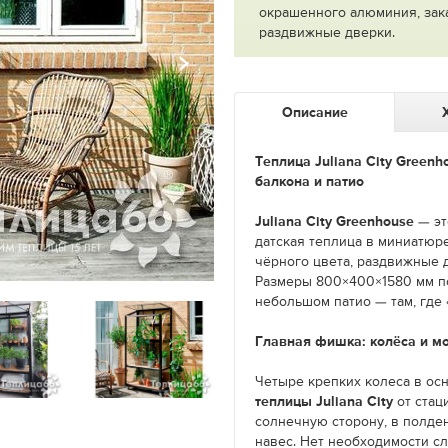
окрашенного алюминия, зака
раздвижные дверки.
Описание
Теплица Juliana City Greenh
балкона и патио
Juliana City Greenhouse
— эт
датская теплица в миниатюр
чёрного цвета, раздвижные 
Размеры 800×400×1580 мм по
небольшом патио — там, где
Главная фишка: колёса и м
Четыре крепких колеса в ос
теплицы Juliana City
от стац
солнечную сторону, в полде
навес. Нет необходимости с