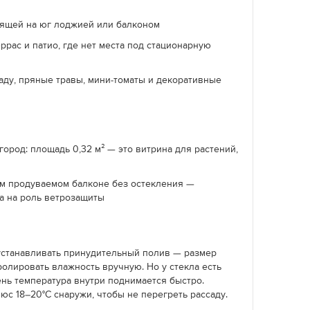
ящей на юг лоджией или балконом
рас и патио, где нет места под стационарную
аду, пряные травы, мини-томаты и декоративные
город: площадь 0,32 м² — это витрина для растений,
ом продуваемом балконе без остекления —
а на роль ветрозащиты
 устанавливать принудительный полив — размер
олировать влажность вручную. Но у стекла есть
ень температура внутри поднимается быстро.
юс 18–20°C снаружи, чтобы не перегреть рассаду.