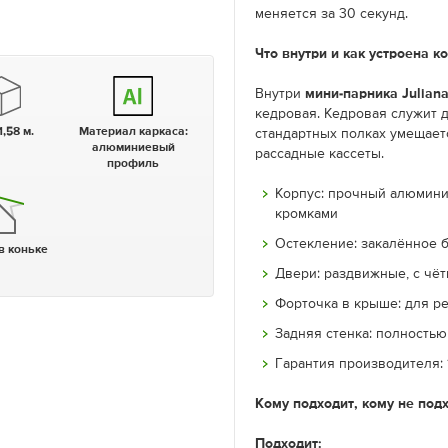
меняется за 30 секунд.
Что внутри и как устроена к
Внутри
мини-парника Juliana
кедровая. Кедровая служит 
1,58 м.
Материал каркаса:
стандартных полках умещает
алюминиевый
рассадные кассеты.
профиль
Корпус: прочный алюмини
кромками
Остекление: закалённое 
 в коньке
Двери: раздвижные, с чё
Форточка в крыше: для р
Задняя стенка: полностью
Гарантия производителя: 
Кому подходит, кому не под
Подходит: