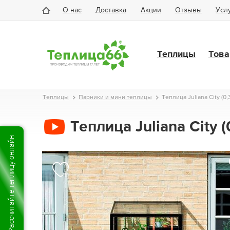
О нас
Доставка
Акции
Отзывы
Усл
Теплицы
Това
Теплицы
Парники и мини теплицы
Теплица Juliana City (0,
Теплица Juliana City 
Рассчитайте теплицу онлайн