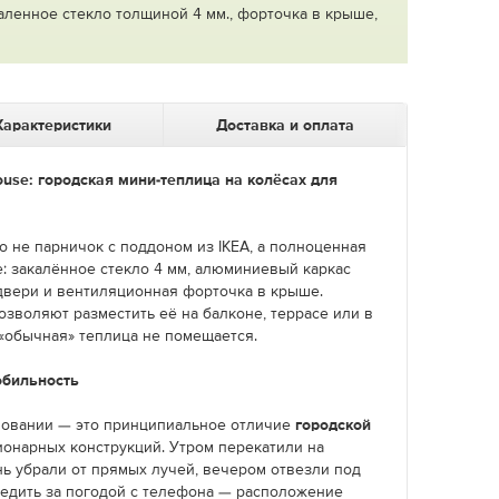
ленное стекло толщиной 4 мм., форточка в крыше,
Характеристики
Доставка и оплата
ouse: городская мини-теплица на колёсах для
о не парничок с поддоном из IKEA, а полноценная
е: закалённое стекло 4 мм, алюминиевый каркас
двери и вентиляционная форточка в крыше.
зволяют разместить её на балконе, террасе или в
 «обычная» теплица не помещается.
обильность
новании — это принципиальное отличие
городской
ионарных конструкций. Утром перекатили на
нь убрали от прямых лучей, вечером отвезли под
ледить за погодой с телефона — расположение