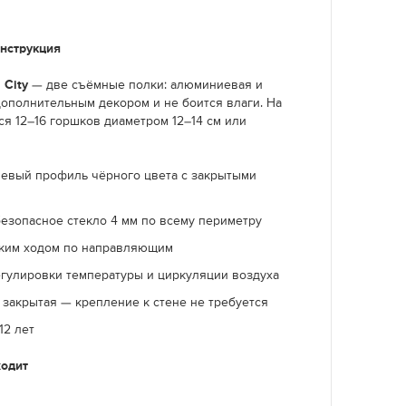
онструкция
 City
— две съёмные полки: алюминиевая и
дополнительным декором и не боится влаги. На
ся 12–16 горшков диаметром 12–14 см или
евый профиль чёрного цвета с закрытыми
безопасное стекло 4 мм по всему периметру
тким ходом по направляющим
егулировки температуры и циркуляции воздуха
 закрытая — крепление к стене не требуется
12 лет
ходит