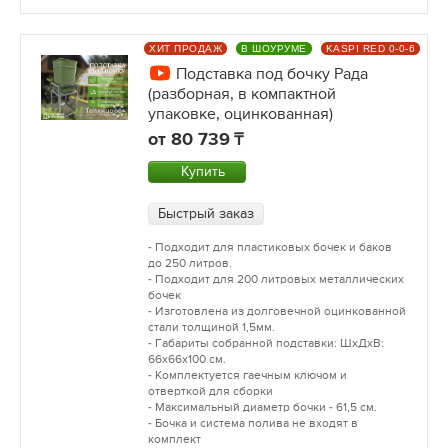
ХИТ ПРОДАЖ
В ШОУРУМЕ
KASPI RED 0-0-6
Подставка под бочку Рада
(разборная, в компактной
упаковке, оцинкованная)
от
80 739
Купить
Быстрый заказ
- Подходит для пластиковых бочек и баков
до 250 литров.
- Подходит для 200 литровых металлических
бочек
- Изготовлена из долговечной оцинкованной
стали толщиной 1,5мм.
- Габариты собранной подставки: ШхДхВ:
66х66х100 см.
- Комплектуется гаечным ключом и
отверткой для сборки
- Максимальный диаметр бочки - 61,5 см.
- Бочка и система полива не входят в
комплект