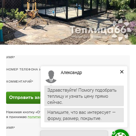
ИМЯ
НОМЕР ТЕЛЕФОНА ИЛИ ЭЛ. ПОЧТА
Александр
КОММЕНТАРИЙ
Здравствуйте! Помогу подобрать
теплицу и узнать цену прямо
Отправить заявку
Напишите, что вас интересует —
Нажимая кнопку «Отправить заявку»
форму, размер, покрытие.
я принимаю
политику конфиденциальности
ИМЯ