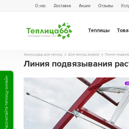
О нас
Доставка
Акции
Отзывы
Усл
Теплицы
Това
Аксессуары для теплиц
Для теплиц botanik
Линия подвязыв
Линия подвязывания расте
Рассчитайте теплицу онлайн
Э