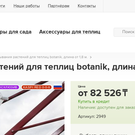
уги
Наши работы
Партнёрам
Контакты
ры для сада
Аксессуары для теплиц
ания растений для теплиц botanik, длина от 1,8 м.
ний для теплиц botanik, длина
Цена
КСКЛЮЗИВ
KASPI RED 0-0-6
от
82 526
Купить в кредит
Наличие: доступен для зака
Артикул: 2949