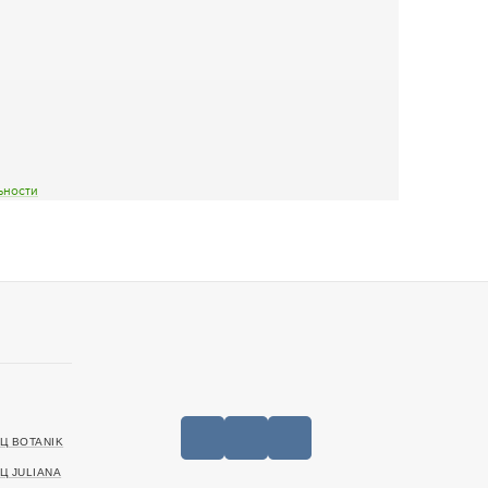
ьности
Ц BOTANIK
Ц JULIANA