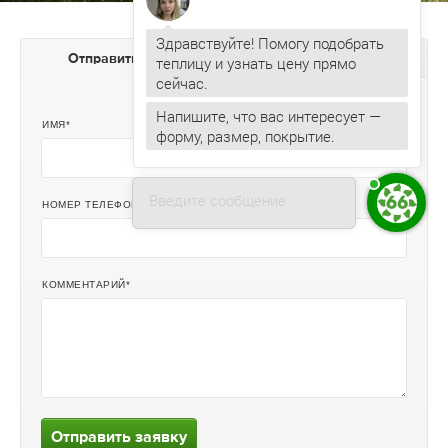
Здравствуйте! Помогу подобрать
Отправить заявку
Задать вопрос
теплицу и узнать цену прямо
Напишите, что вас интересует —
ИМЯ
форму, размер, покрытие.
Введите сообщение
НОМЕР ТЕЛЕФОНА ИЛИ ЭЛ. ПОЧТА
КОММЕНТАРИЙ
Отправить заявку