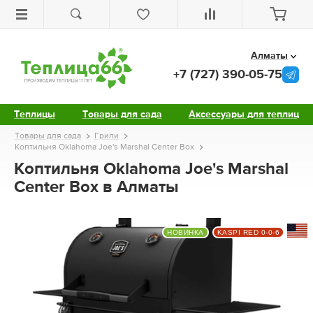
Алматы
+7 (727) 390-05-75
Теплицы
Товары для сада
Аксессуары для теплиц
Товары для сада
Грили
Коптильня Oklahoma Joe's Marshal Center Box
Коптильня Oklahoma Joe's Marshal
Center Box в Алматы
НОВИНКА
KASPI RED 0-0-6