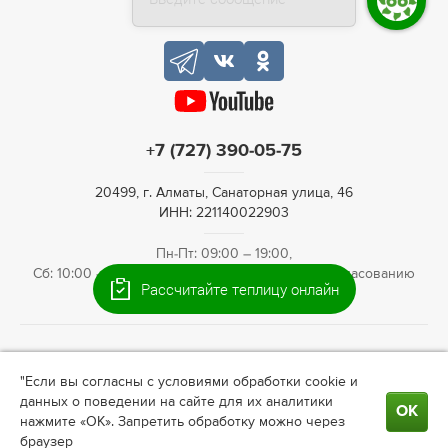
+7 (727) 390-05-75
20499, г. Алматы, Санаторная улица, 46
ИНН: 221140022903
Пн-Пт: 09:00 – 19:00,
Сб: 10:00 – 16:00, Вс: По предварительному согласованию
Рассчитайте теплицу онлайн
© 2009—2026 Теплица66. Интернет-магазин теплиц для
"Если вы согласны с условиями обработки cookie и
ландшафтного дизайна в
Алматы
. Информация на сайте не
данных о поведении на сайте для их аналитики
является публичной офертой. Актуальные условия о
ОК
нажмите «ОК». Запретить обработку можно через
сотрудничестве, ценах узнавайте у менеджера.
браузер