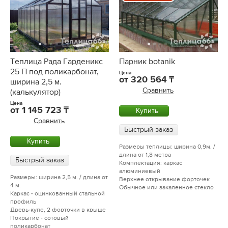
Теплица Рада Гарденикс
Парник botanik
25 П под поликарбонат,
Цена
от
320 564
ширина 2,5 м.
Сравнить
(калькулятор)
Цена
от
1 145 723
Купить
Сравнить
Быстрый заказ
Купить
Размеры теплицы: ширина 0,9м. /
длина от 1,8 метра
Быстрый заказ
Комплектация: каркас
алюминиевый
Размеры: ширина 2,5 м. / длина от
Верхнее открывание форточек
4 м.
Обычное или закаленное стекло
Каркас - оцинкованный стальной
профиль
Дверь-купе, 2 форточки в крыше
Покрытие - сотовый
поликарбонат