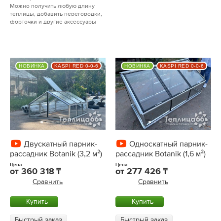
Можно получить любую длину
теплицы, добавить перегородки,
форточки и другие аксессуары
НОВИНКА
KASPI RED 0-0-6
НОВИНКА
KASPI RED 0-0-6
Двускатный парник-
Односкатный парник-
рассадник Botanik (3,2 м²)
рассадник Botanik (1,6 м²)
Цена
Цена
от
360 318
от
277 426
Сравнить
Сравнить
Купить
Купить
Быстрый заказ
Быстрый заказ