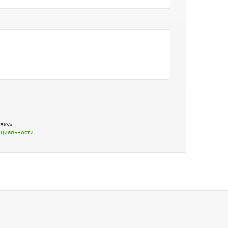
вку»
нциальности