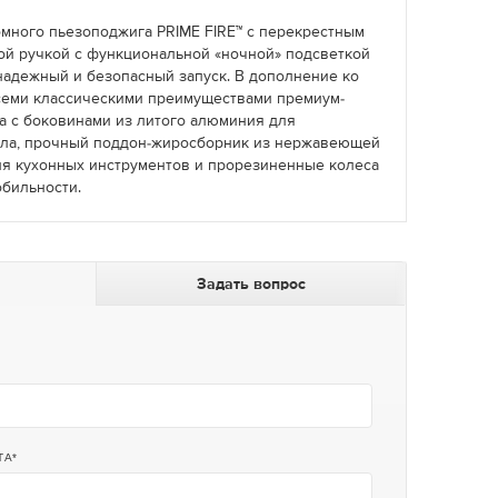
много пьезоподжига PRIME FIRE™ с перекрестным
ой ручкой с функциональной «ночной» подсветкой
надежный и безопасный запуск. В дополнение ко
всеми классическими преимуществами премиум-
ла с боковинами из литого алюминия для
пла, прочный поддон-жиросборник из нержавеющей
ля кухонных инструментов и прорезиненные колеса
обильности.
Задать вопрос
ТА