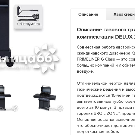
Описание
Характери
Описание газового гр
комплектация DELUX 
Совместная работа австрийс
скандинавского дизайнера К
PRIMELINER G Class — это с
больших компаний и любите
воздухе.
Отличительной чертой явля
технические решения и высо
подтверждаются 15-летней 
запатентованные турбогорел
всего за 10 минут. В право
горелка BROIL ZONE™, предн
Основная решетка выполнен
что обеспечивает долговечн
под открытым небом.