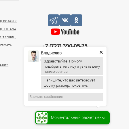
Ц BOTANIK
Ц JULIANA
Е ТЕПЛИЦ
+7 (727) 390-05-75
ГРУНТА
Владислав
20499, г. Алматы, Санаторная улица, 46
Здравствуйте! Помогу
ИНН: 221140022903
подобрать теплицу и узнать цену
АНИЯ
Пн-Пт: 09:00 – 19:00,
Напишите, что вас интересует —
Сб: 10:00 – 16:00, Вс: По
форму, размер, покрытие.
предварительному согласованию
Моментальный расчёт цены