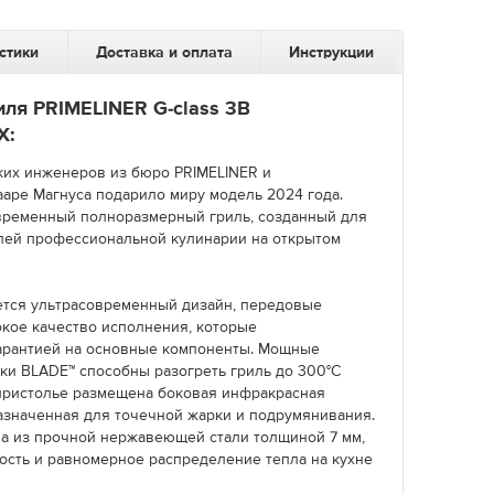
стики
Доставка и оплата
Инструкции
иля PRIMELINER G-class 3B
X:
ких инженеров из бюро PRIMELINER и
ааре Магнуса подарило миру модель 2024 года.
овременный полноразмерный гриль, созданный для
лей профессиональной кулинарии на открытом
ется ультрасовременный дизайн, передовые
кое качество исполнения, которые
гарантией на основные компоненты. Мощные
ки BLADE™ способны разогреть гриль до 300°C
м пристолье размещена боковая инфракрасная
азначенная для точечной жарки и подрумянивания.
а из прочной нержавеющей стали толщиной 7 мм,
ость и равномерное распределение тепла на кухне