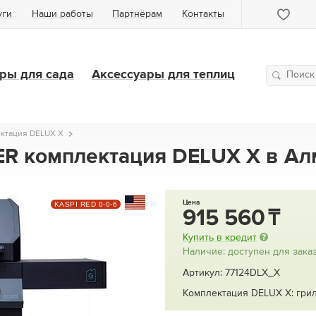
уги
Наши работы
Партнёрам
Контакты
ры для сада
Аксессуары для теплиц
ектация DELUX X
ER комплектация DELUX X в А
Цена
KASPI RED 0-0-6
915 560
Купить в кредит
Наличие: доступен для зака
Артикул: 77124DLX_X
Комплектация DELUX X: грил