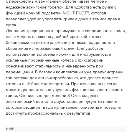
с перекрестным зажиганием обеспечивает легкое и
надежное зажигание горелок. Для удобства есть ручка с
функцией ночной подсветки NIGHT PILOT™, которая
позволяет удобно управлять грилем даже в темное время
суток.
Дополняя традиционные преимущества современного гриля,
наша модель оснащена двойной крышкой котла с
боковинами из литого алюминия, а также поддоном для
сбора жира из нержавеющей стали. Для удобства
использования встроены крючки для инструментов, а
усиленные прорезиненные колеса с фиксаторами
обеспечивают стабильность и маневренность при
перемещении. В базовой комплектации уже предусмотрены
три вставки для лотка-жиросборника, что делает процесс
готовки ещё более комфортным. При желании вы всегда
можете дополнительно улучшить функциональность вашего
гриля. Специально для модели S Class созданы
электрический вертел и двухсторонняя чугунная планча,
которые расширят ваши кулинарные горизонты и позволят
достигнуть профессиональных результатов.
ИМЯ