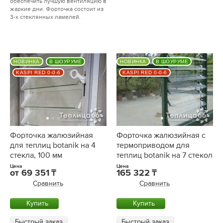
обеспечить лучшую вентиляцию в
жаркие дни. Форточка состоит из
3-х стеклянных ламелей.
НОВИНКА
В ШОУРУМЕ
НОВИНКА
В ШОУРУМЕ
KASPI RED 0-0-6
KASPI RED 0-0-6
Форточка жалюзийная
Форточка жалюзийная с
для теплиц botanik на 4
термоприводом для
стекла, 100 мм
теплиц botanik на 7 стекол
Цена
Цена
от
69 351
165 322
Сравнить
Сравнить
Купить
Купить
Быстрый заказ
Быстрый заказ