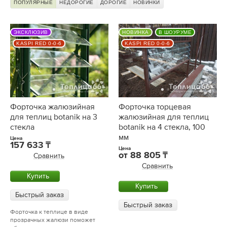
ПОПУЛЯРНЫЕ
НЕДОРОГИЕ
ДОРОГИЕ
НОВИНКИ
ЭКСКЛЮЗИВ
НОВИНКА
В ШОУРУМЕ
KASPI RED 0-0-6
KASPI RED 0-0-6
Форточка жалюзийная
Форточка торцевая
для теплиц botanik на 3
жалюзийная для теплиц
стекла
botanik на 4 стекла, 100
мм
Цена
157 633
Цена
от
88 805
Сравнить
Сравнить
Купить
Купить
Быстрый заказ
Быстрый заказ
Форточка к теплице в виде
прозрачных жалюзи поможет