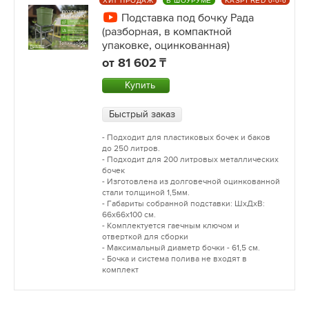
ХИТ ПРОДАЖ
В ШОУРУМЕ
KASPI RED 0-0-6
Подставка под бочку Рада
(разборная, в компактной
упаковке, оцинкованная)
от
81 602
Купить
Быстрый заказ
- Подходит для пластиковых бочек и баков
до 250 литров.
- Подходит для 200 литровых металлических
бочек
- Изготовлена из долговечной оцинкованной
стали толщиной 1,5мм.
- Габариты собранной подставки: ШхДхВ:
66х66х100 см.
- Комплектуется гаечным ключом и
отверткой для сборки
- Максимальный диаметр бочки - 61,5 см.
- Бочка и система полива не входят в
комплект