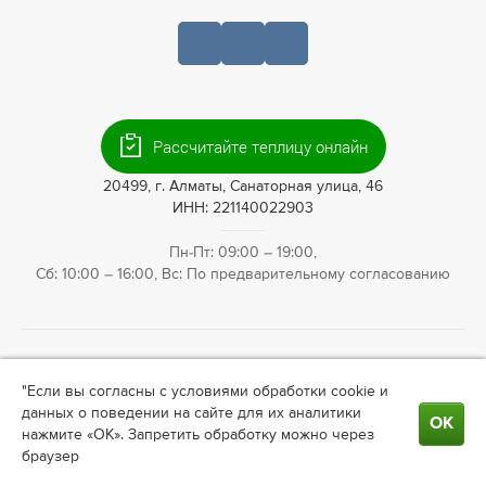
+7 (727) 390-05-75
Рассчитайте теплицу онлайн
20499, г. Алматы, Санаторная улица, 46
ИНН: 221140022903
Пн-Пт: 09:00 – 19:00,
Сб: 10:00 – 16:00, Вс: По предварительному согласованию
© 2009—2026 Теплица66. Интернет-магазин теплиц для
"Если вы согласны с условиями обработки cookie и
ландшафтного дизайна в
Алматы
. Информация на сайте не
данных о поведении на сайте для их аналитики
является публичной офертой. Актуальные условия о
ОК
нажмите «ОК». Запретить обработку можно через
сотрудничестве, ценах узнавайте у менеджера.
браузер