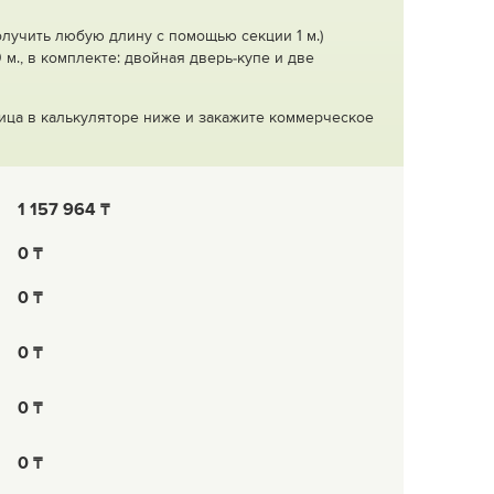
получить любую длину с помощью секции 1 м.)
 м., в комплекте: двойная дверь-купе и две
ица в калькуляторе ниже и закажите коммерческое
1 157 964
0
0
0
0
0