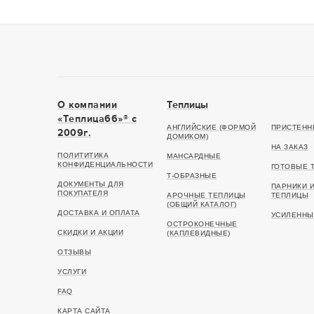
О компании
Теплицы
«Теплица66»® c
АНГЛИЙСКИЕ (ФОРМОЙ
ПРИСТЕНН
2009г.
ДОМИКОМ)
НА ЗАКАЗ
ПОЛИТИТИКА
МАНСАРДНЫЕ
КОНФИДЕНЦИАЛЬНОСТИ
ГОТОВЫЕ 
Т-ОБРАЗНЫЕ
ДОКУМЕНТЫ ДЛЯ
ПАРНИКИ 
ПОКУПАТЕЛЯ
АРОЧНЫЕ ТЕПЛИЦЫ
ТЕПЛИЦЫ
(ОБЩИЙ КАТАЛОГ)
ДОСТАВКА И ОПЛАТА
УСИЛЕННЫ
ОСТРОКОНЕЧНЫЕ
СКИДКИ И АКЦИИ
(КАПЛЕВИДНЫЕ)
ОТЗЫВЫ
УСЛУГИ
FAQ
КАРТА САЙТА