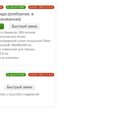
АЖ
В ШОУРУМЕ
KASPI RED 0-0-6
ада (разборная, в
нкованная)
Быстрый заказ
 и баков до 250 литров.
аллических бочек
инкованной стали толщиной 1,5мм.
ШхДхВ: 66х66х100 см.
и отверткой для сборки
,5 см.
т в комплект
В ШОУРУМЕ
KASPI RED 0-0-6
Быстрый заказ
Сан с простой и надёжной