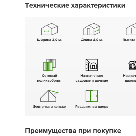
Технические характеристики
Ширина 3,0 м.
Длина 4,0 м.
Высота
Сотовый
Назначение:
Назна
поликарбонат
садовые и дачные
школ
Форточка в коньке
Раздвижная дверь
Преимущества при покупке