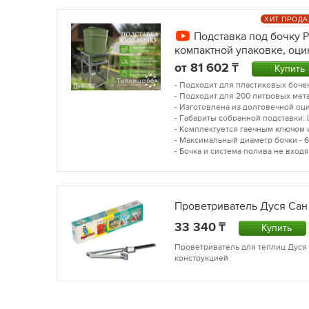
ХИТ ПРОД
Подставка под бочку Р
компактной упаковке, оци
от
81 602
Купить
- Подходит для пластиковых бочек
- Подходит для 200 литровых мет
- Изготовлена из долговечной оц
- Габариты собранной подставки: 
- Комплектуется гаечным ключом 
- Максимальный диаметр бочки - 61
- Бочка и система полива не входя
Проветриватель Дуся Сан
33 340
Купить
Проветриватель для теплиц Дуся 
конструкцией