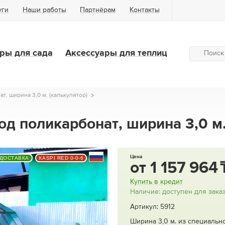
уги
Наши работы
Партнёрам
Контакты
ры для сада
Аксессуары для теплиц
т, ширина 3,0 м. (калькулятор)
од поликарбонат, ширина 3,0 м
Цена
 ДОСТАВКА
KASPI RED 0-0-6
от
1 157 964
Купить в кредит
Наличие: доступен для зака
Артикул: 5912
Ширина 3,0 м. из специальн