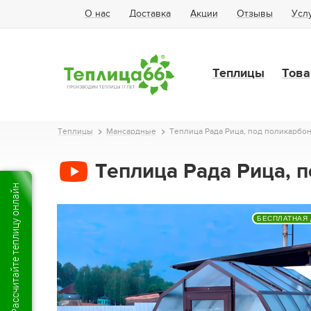
О нас
Доставка
Акции
Отзывы
Усл
Теплицы
Това
Теплицы
Мансардные
Теплица Рада Рица, под поликарбона
Теплица Рада Рица, п
Рассчитайте теплицу онлайн
БЕСПЛАТНАЯ