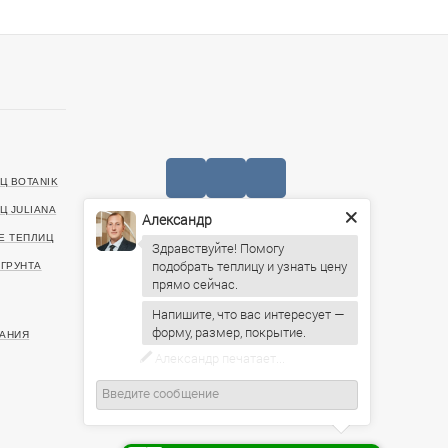
Ц BOTANIK
Ц JULIANA
Александр
Е ТЕПЛИЦ
+7 (727) 390-05-75
ГРУНТА
Здравствуйте! Помогу
подобрать теплицу и узнать цену
20499, г. Алматы, Санаторная улица, 46
ИНН: 221140022903
Напишите, что вас интересует —
АНИЯ
форму, размер, покрытие.
Пн-Пт: 09:00 – 19:00,
Сб: 10:00 – 16:00, Вс: По
предварительному согласованию