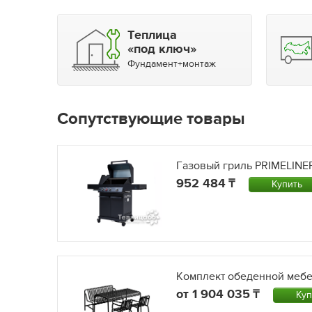
Теплица
«под ключ»
Фундамент+монтаж
Сопутствующие товары
Газовый гриль PRIMELINE
952 484
Купить
Комплект обеденной мебе
от
1 904 035
Куп