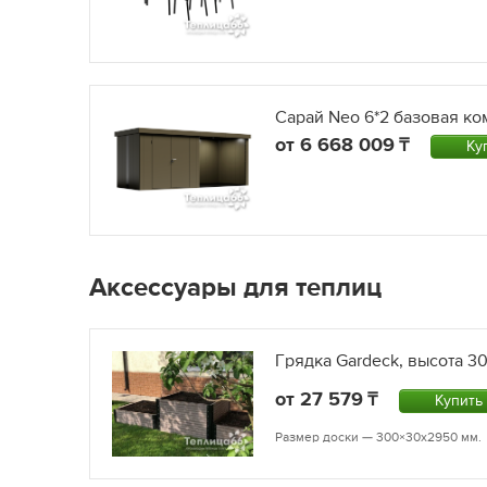
Сарай Neo 6*2 базовая ко
от
6 668 009
Ку
Аксессуары для теплиц
Грядка Gardeck, высота 3
от
27 579
Купить
Размер доски — 300×30х2950 мм.