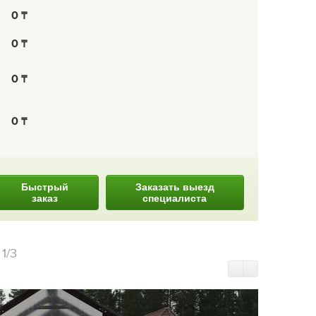
0
0
0
0
Быстрый
Заказать выезд
заказ
специалиста
и
1/3