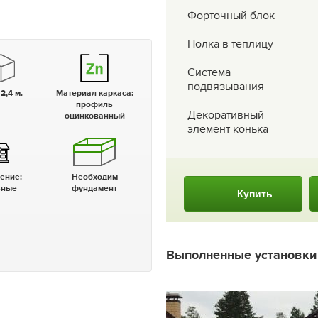
Форточный блок
Полка в теплицу
Система
подвязывания
 2,4 м.
Материал каркаса:
профиль
Декоративный
оцинкованный
элемент конька
чение:
Необходим
ьные
фундамент
Купить
Выполненные установк