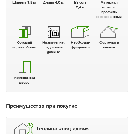
Ширина 3,5 м.
Длина 4,0 м.
Высота
Материал
2,4 м.
каркаса:
профиль
оцинкованный
Сотовый
Назначение:
Необходим
Форточка в
поликарбонат
садовые и
фундамент
коньке
дачные
Раздвижная
дверь
Преимущества при покупке
Теплица «под ключ»