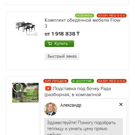
НОВИНКА
KASPI RED 0-0-6
Комплект обеденной мебели Flow
3
от
1 918 838
Купить
Быстрый заказ
ХИТ ПРОДАЖ
В ШОУРУМЕ
KASPI RED 0-0-6
Подставка под бочку Рада
(разборная, в компактной
упаковке, оцинкованная)
Александр
от
82 236
Купить
Здравствуйте! Помогу подобрать
теплицу и узнать цену прямо
Быстрый заказ