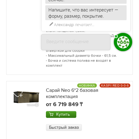
- Подходит для пластиковых бочек и баков
Напишите, что вас интересует —
до 250 литров.
форму, размер, покрытие.
- Подходит для 200 литровых металлических
бочек
Александр
печатает...
- Изготовлена из долговечной оцинкованной
стали толщиной 1,5мм.
- Габариты собранной подставки: ШхДхВ:
Введите сообщение
66х66х100 см.
- Комплектуется гаечным ключом и
отверткой для сборки
- Максимальный диаметр бочки - 61,5 см.
- Бочка и система полива не входят в
комплект
НОВИНКА
KASPI RED 0-0-6
Сарай Neo 6*2 базовая
комплектация
от
6 719 849
Купить
Быстрый заказ