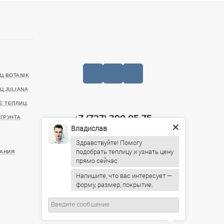
Ц BOTANIK
Ц JULIANA
Е ТЕПЛИЦ
+7 (727) 390-05-75
ГРУНТА
Владислав
20499, г. Алматы, Санаторная улица, 46
Здравствуйте! Помогу
ИНН: 221140022903
подобрать теплицу и узнать цену
АНИЯ
Пн-Пт: 09:00 – 19:00,
Напишите, что вас интересует —
Сб: 10:00 – 16:00, Вс: По
форму, размер, покрытие.
предварительному согласованию