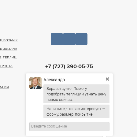
Ц BOTANIK
Ц JULIANA
Е ТЕПЛИЦ
+7 (727) 390-05-75
ГРУНТА
Александр
20499, г. Алматы, Санаторная улица, 46
ИНН: 221140022903
АНИЯ
Здравствуйте! Помогу
подобрать теплицу и узнать цену
Пн-Пт: 09:00 – 19:00,
Сб: 10:00 – 16:00, Вс: По
Напишите, что вас интересует —
предварительному согласованию
форму, размер, покрытие.