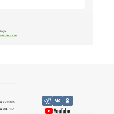
вку»
нциальности
Ц BOTANIK
Ц JULIANA