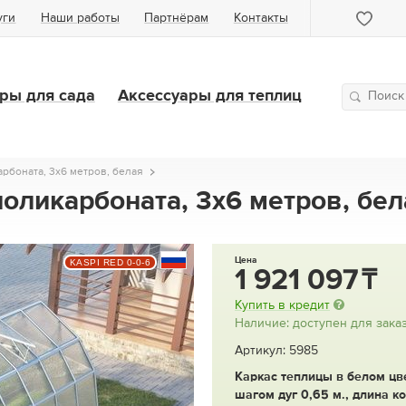
уги
Наши работы
Партнёрам
Контакты
ры для сада
Аксессуары для теплиц
арбоната, 3x6 метров, белая
поликарбоната, 3x6 метров, бе
Цена
KASPI RED 0-0-6
1 921 097
Купить в кредит
Наличие: доступен для зака
Артикул: 5985
Каркас теплицы в белом цв
шагом дуг 0,65 м., длина к