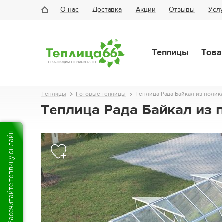
О нас
Доставка
Акции
Отзывы
Усл
Теплицы
Това
Теплицы
Готовые теплицы
Теплица Рада Байкал из полик
Теплица Рада Байкал из 
Рассчитайте теплицу онлайн