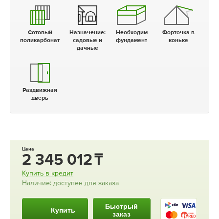
Сотовый
Назначение:
Необходим
Форточка в
поликарбонат
садовые и
фундамент
коньке
дачные
Раздвижная
дверь
Цена
2 345 012
Купить в кредит
Наличие: доступен для заказа
Быстрый
Купить
заказ