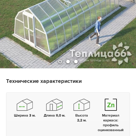
Технические характеристики
Ширина 3 м.
Длина 8,0 м.
Высота
Материал
2,2 м.
каркаса:
профиль
оцинкованный