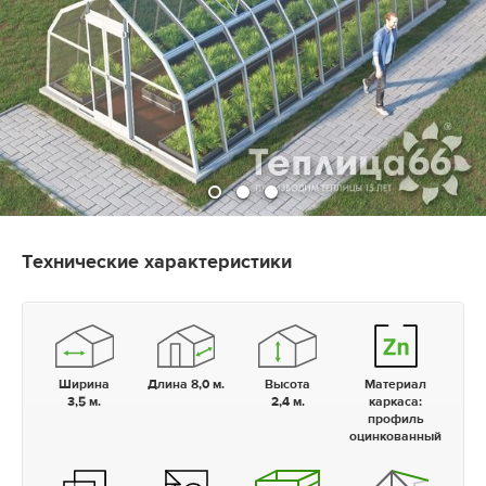
Технические характеристики
Ширина
Длина 8,0 м.
Высота
Материал
3,5 м.
2,4 м.
каркаса:
профиль
оцинкованный