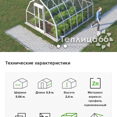
Технические характеристики
Ширина
Длина 3,9 м.
Высота
Материал
3,04 м.
2,4 м.
каркаса:
профиль
оцинкованный