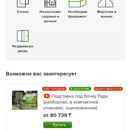
Стекло
Назначение:
Необходим
Форточка в
садовые и
фундамент
коньке
дачные
Раздвижная
дверь
Возможно вас заинтересует
ХИТ ПРОДАЖ
В ШОУРУМЕ
KASPI RED 0-0-6
Подставка под бочку Рада
(разборная, в компактной
упаковке, оцинкованная)
от
80 739
Купить