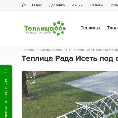
О нас
Доставка
Акции
Отзывы
Усл
Теплицы
Това
Теплицы
Готовые теплицы
Теплица Рада Исеть под стекло
Теплица Рада Исеть под 
Рассчитайте теплицу онлайн