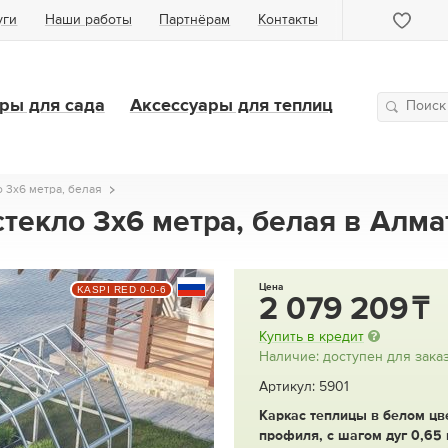
уги
Наши работы
Партнёрам
Контакты
ры для сада
Аксессуары для теплиц
 3х6 метра, белая
стекло 3х6 метра, белая в Алм
Цена
KASPI RED 0-0-6
2 079 209
Купить в кредит
Наличие: доступен для зака
Артикул: 5901
Каркас теплицы в белом цве
профиля, с шагом дуг 0,65 