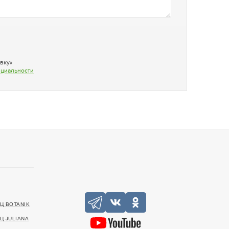
вку»
нциальности
Ц BOTANIK
Ц JULIANA