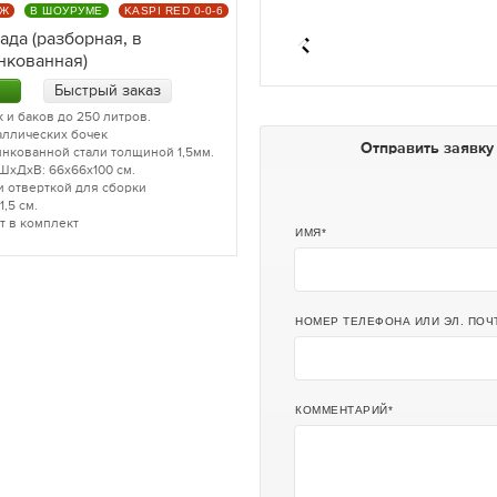
АЖ
В ШОУРУМЕ
KASPI RED 0-0-6
ада (разборная, в
нкованная)
Быстрый заказ
 и баков до 250 литров.
аллических бочек
Отправить заявку
инкованной стали толщиной 1,5мм.
ШхДхВ: 66х66х100 см.
и отверткой для сборки
,5 см.
т в комплект
ИМЯ
НОМЕР ТЕЛЕФОНА ИЛИ ЭЛ. ПОЧ
КОММЕНТАРИЙ