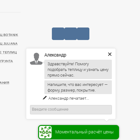
Ц BOTANIK
Ц JULIANA
Е ТЕПЛИЦ
Александр
+7 (727) 390-05-75
ГРУНТА
Здравствуйте! Помогу
20499, г. Алматы, Санаторная улица, 46
подобрать теплицу и узнать цену
ИНН: 221140022903
АНИЯ
Напишите, что вас интересует —
Пн-Пт: 09:00 – 19:00,
форму, размер, покрытие.
Сб: 10:00 – 16:00, Вс: По
предварительному согласованию
Моментальный расчёт цены