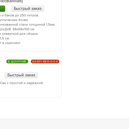
нкованная)
Быстрый заказ
 и баков до 250 литров.
аллических бочек
инкованной стали толщиной 1,5мм.
ШхДхВ: 66х66х100 см.
и отверткой для сборки
,5 см.
т в комплект
В ШОУРУМЕ
KASPI RED 0-0-6
Быстрый заказ
Сан с простой и надёжной