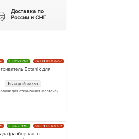
Доставка по
России и СНГ
АЖ
В ШОУРУМЕ
KASPI RED 0-0-6
триватель Botanik для
Быстрый заказ
otanik для открывания форточек
АЖ
В ШОУРУМЕ
KASPI RED 0-0-6
ада (разборная, в