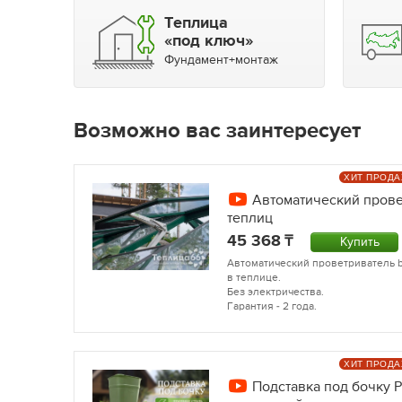
Теплица
«под ключ»
Фундамент+монтаж
Возможно вас заинтересует
ХИТ ПРОД
Автоматический прове
теплиц
45 368
Купить
Автоматический проветриватель b
в теплице.
Без электричества.
Гарантия - 2 года.
ХИТ ПРОД
Подставка под бочку Р