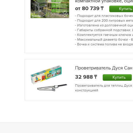
компактной упаковке, оци
от
80 739
Купить
- Подходит для пластиковых бочек
- Подходит для 200 литровых мет
- Изготовлена из долговечной оц
- Габариты собранной подставки: 
- Комплектуется гаечным ключом 
- Максимальный диаметр бочки - 61
- Бочка и система полива не входя
Проветриватель Дуся Сан
32 988
Купить
Проветриватель для теплиц Дуся 
конструкцией