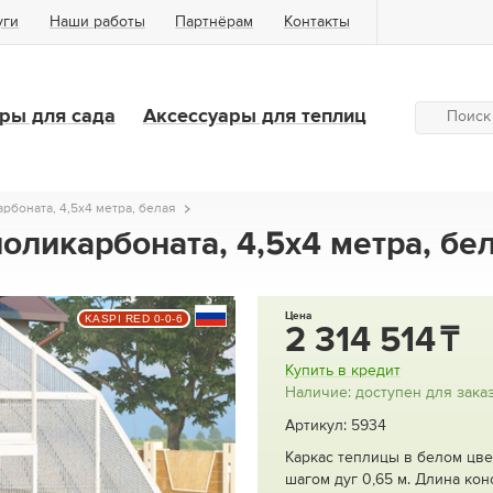
уги
Наши работы
Партнёрам
Контакты
ры для сада
Аксессуары для теплиц
рбоната, 4,5х4 метра, белая
поликарбоната, 4,5х4 метра, бе
Цена
KASPI RED 0-0-6
2 314 514
Купить в кредит
Наличие: доступен для зака
Артикул: 5934
Каркас теплицы в белом цве
шагом дуг 0,65 м. Длина кон