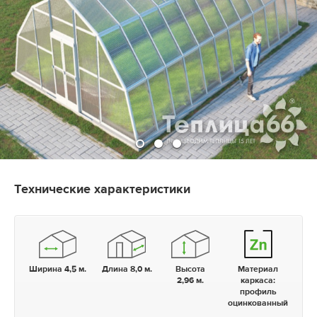
Технические характеристики
Ширина 4,5 м.
Длина 8,0 м.
Высота
Материал
2,96 м.
каркаса:
профиль
оцинкованный