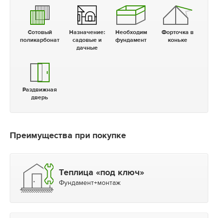
Сотовый
Назначение:
Необходим
Форточка в
поликарбонат
садовые и
фундамент
коньке
дачные
Раздвижная
дверь
Преимущества при покупке
Теплица «под ключ»
Фундамент+монтаж