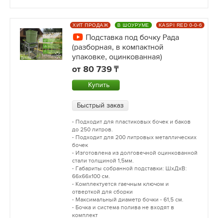
ХИТ ПРОДАЖ
В ШОУРУМЕ
KASPI RED 0-0-6
Подставка под бочку Рада
(разборная, в компактной
упаковке, оцинкованная)
от
80 739
Купить
Быстрый заказ
- Подходит для пластиковых бочек и баков
до 250 литров.
- Подходит для 200 литровых металлических
бочек
- Изготовлена из долговечной оцинкованной
стали толщиной 1,5мм.
- Габариты собранной подставки: ШхДхВ:
66х66х100 см.
- Комплектуется гаечным ключом и
отверткой для сборки
- Максимальный диаметр бочки - 61,5 см.
- Бочка и система полива не входят в
комплект