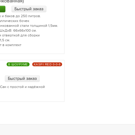
нкованная)
Быстрый заказ
 и баков до 250 литров.
аллических бочек
инкованной стали толщиной 1,5мм.
ШхДхВ: 66х66х100 см.
и отверткой для сборки
,5 см.
т в комплект
В ШОУРУМЕ
KASPI RED 0-0-6
Быстрый заказ
Сан с простой и надёжной