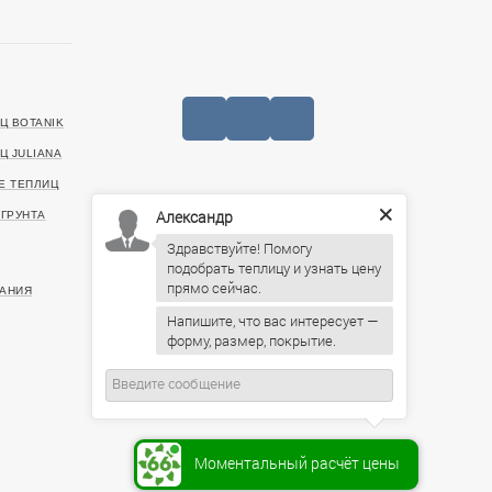
Ц BOTANIK
Ц JULIANA
Е ТЕПЛИЦ
Александр
+7 (727) 390-05-75
ГРУНТА
Здравствуйте! Помогу
20499, г. Алматы, Санаторная улица, 46
подобрать теплицу и узнать цену
ИНН: 221140022903
АНИЯ
Напишите, что вас интересует —
Пн-Пт: 09:00 – 19:00,
форму, размер, покрытие.
Сб: 10:00 – 16:00, Вс: По
предварительному согласованию
Моментальный расчёт цены