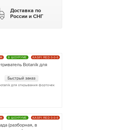
Доставка по
России и СНГ
АЖ
В ШОУРУМЕ
KASPI RED 0-0-6
триватель Botanik для
Быстрый заказ
otanik для открывания форточек
АЖ
В ШОУРУМЕ
KASPI RED 0-0-6
ада (разборная, в