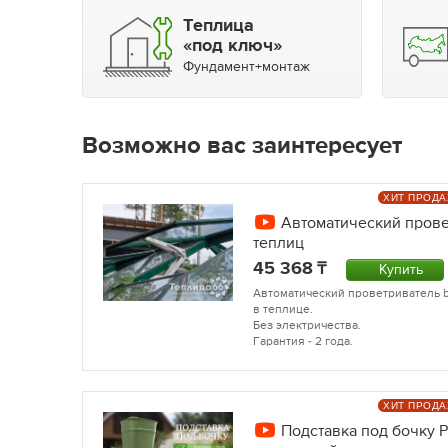
Теплица
«под ключ»
Фундамент+монтаж
Возможно вас заинтересует
ХИТ ПРОД
Автоматический прове
теплиц
45 368
Купить
Автоматический проветриватель b
в теплице.
Без электричества.
Гарантия - 2 года.
ХИТ ПРОД
Подставка под бочку Р