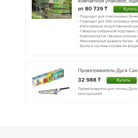
компактной упаковке, оци
от
80 739
Купить
- Подходит для пластиковых бочек
- Подходит для 200 литровых мет
- Изготовлена из долговечной оц
- Габариты собранной подставки: 
- Комплектуется гаечным ключом 
- Максимальный диаметр бочки - 61
- Бочка и система полива не входя
Проветриватель Дуся Сан
32 988
Купить
Проветриватель для теплиц Дуся 
конструкцией