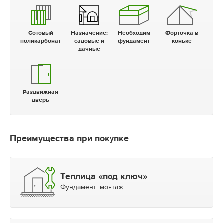
Сотовый
Назначение:
Необходим
Форточка в
поликарбонат
садовые и
фундамент
коньке
дачные
Раздвижная
дверь
Преимущества при покупке
Теплица «под ключ»
Фундамент+монтаж