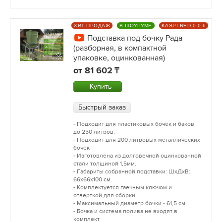
ХИТ ПРОДАЖ
В ШОУРУМЕ
KASPI RED 0-0-6
Подставка под бочку Рада
(разборная, в компактной
упаковке, оцинкованная)
от
81 602
Купить
Быстрый заказ
- Подходит для пластиковых бочек и баков
до 250 литров.
- Подходит для 200 литровых металлических
бочек
- Изготовлена из долговечной оцинкованной
стали толщиной 1,5мм.
- Габариты собранной подставки: ШхДхВ:
66х66х100 см.
- Комплектуется гаечным ключом и
отверткой для сборки
- Максимальный диаметр бочки - 61,5 см.
- Бочка и система полива не входят в
комплект