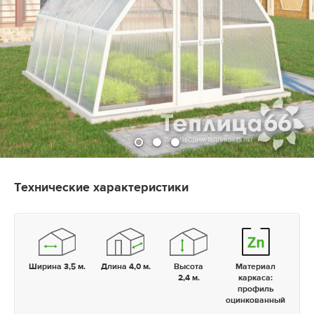
Технические характеристики
Ширина 3,5 м.
Длина 4,0 м.
Высота
Материал
2,4 м.
каркаса:
профиль
оцинкованный