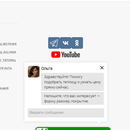
Ц BOTANIK
Ц JULIANA
Е ТЕПЛИЦ
Ольга
+7 (727) 390-05-75
ГРУНТА
Здравствуйте! Помогу
20499, г. Алматы, Санаторная улица, 46
подобрать теплицу и узнать цену
ИНН: 221140022903
АНИЯ
Напишите, что вас интересует —
Пн-Пт: 09:00 – 19:00,
форму, размер, покрытие.
Сб: 10:00 – 16:00, Вс: По
предварительному согласованию