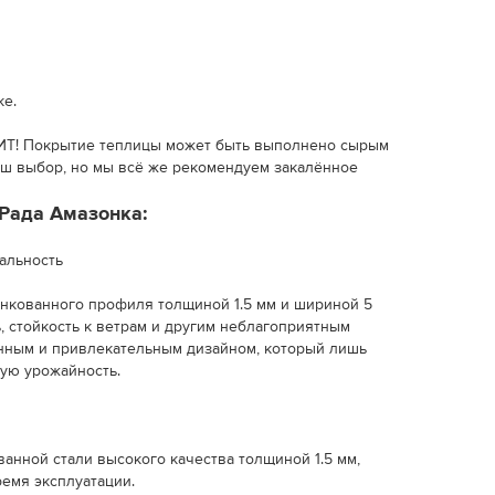
ке.
! Покрытие теплицы может быть выполнено сырым
аш выбор, но мы всё же рекомендуем закалённое
Рада Амазонка:
альность
нкованного профиля толщиной 1.5 мм и шириной 5
, стойкость к ветрам и другим неблагоприятным
нным и привлекательным дизайном, который лишь
ую урожайность.
анной стали высокого качества толщиной 1.5 мм,
емя эксплуатации.