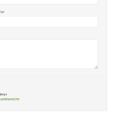
ТА
вку»
нциальности