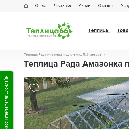
О нас
Доставка
Акции
Отзывы
Усл
Теплицы
Това
Теплица Рада Амазонка под стекло, 5х6 метров
Теплица Рада Амазонка п
Рассчитайте теплицу онлайн