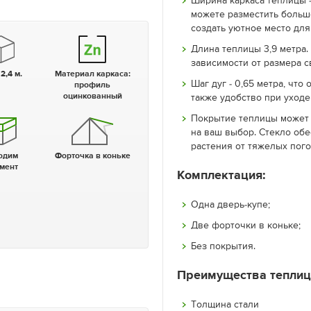
Ширина каркаса теплицы -
можете разместить больш
создать уютное место для
Длина теплицы 3,9 метра
зависимости от размера с
 2,4 м.
Материал каркаса:
Шаг дуг - 0,65 метра, что
профиль
оцинкованный
также удобство при уходе
Покрытие теплицы может 
на ваш выбор. Стекло об
растения от тяжелых пог
Форточка в коньке
мент
Комплектация:
Одна дверь-купе;
Две форточки в коньке;
Без покрытия.
Преимущества теплиц
Толщина стали