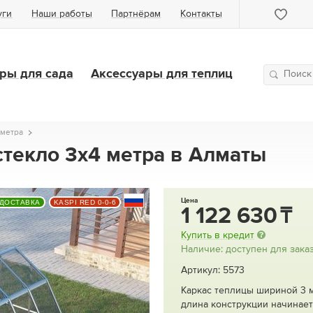
уги
Наши работы
Партнёрам
Контакты
ры для сада
Аксессуары для теплиц
 метра
стекло 3х4 метра в Алматы
Цена
 ДОСТАВКА
KASPI RED 0-0-6
1 122 630
Купить в кредит
Наличие: доступен для зака
Артикул: 5573
Каркас теплицы шириной 3 м.
длина конструкции начинаетс