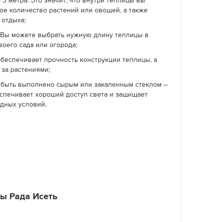
 3 метра. Это значит, что внутри теплицы вы
ое количество растений или овощей, а также
 отдыха;
. Вы можете выбрать нужную длину теплицы в
воего сада или огорода;
 обеспечивает прочность конструкции теплицы, а
 за растениями;
быть выполнено сырым или закаленным стеклом –
еспечивает хороший доступ света и защищает
одных условий.
ы Рада Исеть