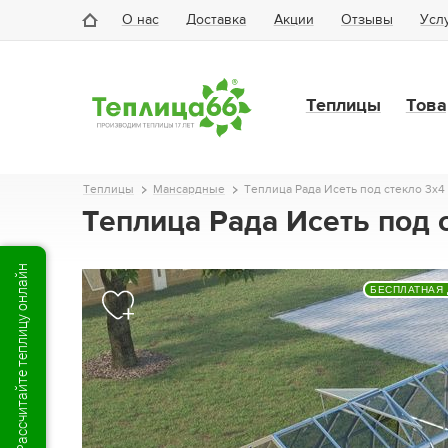
О нас
Доставка
Акции
Отзывы
Усл
Теплицы
Това
Теплицы
Мансардные
Теплица Рада Исеть под стекло 3х4
Теплица Рада Исеть под 
Рассчитайте теплицу онлайн
БЕСПЛАТНАЯ