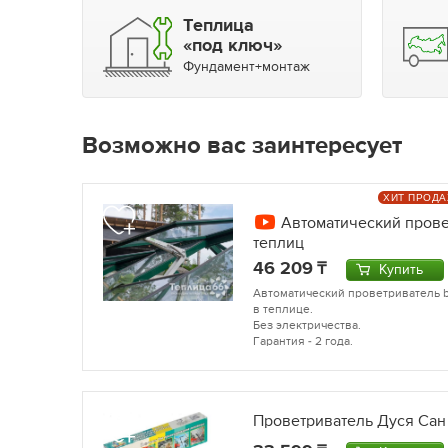
Теплица
«под ключ»
Фундамент+монтаж
Возможно вас заинтересует
ХИТ ПРОД
Автоматический прове
теплиц
46 209
Купить
Автоматический проветриватель b
в теплице.
Без электричества.
Гарантия - 2 года.
Проветриватель Дуся Сан