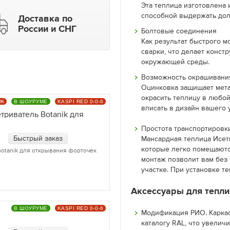
Эта теплица изготовлена 
способной выдержать дол
Доставка по
России и СНГ
Болтовые соединения
Как результат быстрого 
сварки, что делает конст
окружающей среды.
Возможность окрашивани
Оцинковка защищает мета
окрасить теплицу в любой
АЖ
В ШОУРУМЕ
KASPI RED 0-0-6
вписать в дизайн вашего у
триватель Botanik для
Простота транспортировк
Быстрый заказ
Мансардная теплица Исеть
которые легко помещаютс
otanik для открывания форточек
монтаж позволит вам без 
участке. При установке 
Аксессуары для тепли
В ШОУРУМЕ
KASPI RED 0-0-6
Модификация РИО. Каркас
каталогу RAL, что увелич