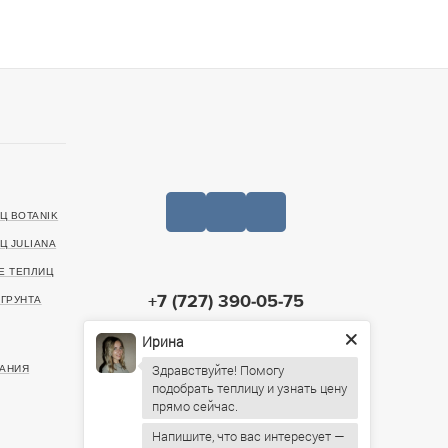
Ц BOTANIK
Ц JULIANA
Е ТЕПЛИЦ
+7 (727) 390-05-75
ГРУНТА
20499, г. Алматы, Санаторная улица, 46
Ирина
ИНН: 221140022903
АНИЯ
Здравствуйте! Помогу
Пн-Пт: 09:00 – 19:00,
подобрать теплицу и узнать цену
Сб: 10:00 – 16:00, Вс: По
предварительному согласованию