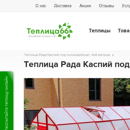
О нас
Доставка
Акции
Отзывы
Усл
Теплицы
Това
Теплица Рада Каспий под поликарбонат, 4х6 метров
Теплица Рада Каспий под
Рассчитайте теплицу онлайн