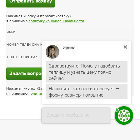
Отправить заявку
Нажимая кнопку «Отправить заявку»
я принимаю
политику конфиденциальности
ИМЯ
НОМЕР ТЕЛЕФОНА ИЛИ ЭЛ. ПОЧТА
Ирина
ТЕКСТ ВОПРОСА
Здравствуйте! Помогу подобрать
теплицу и узнать цену прямо
Задать вопрос
Напишите, что вас интересует —
Нажимая кнопку «Задать вопрос»
форму, размер, покрытие.
я принимаю
политику конфиденциальности
Введите сообщение