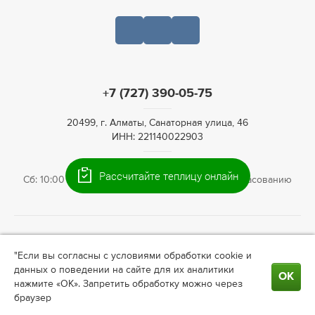
+7 (727) 390-05-75
20499, г. Алматы, Санаторная улица, 46
ИНН: 221140022903
Пн-Пт: 09:00 – 19:00,
Рассчитайте теплицу онлайн
Сб: 10:00 – 16:00, Вс: По предварительному согласованию
© 2009—2026 Теплица66. Интернет-магазин теплиц для
"Если вы согласны с условиями обработки cookie и
ландшафтного дизайна в
Алматы
. Информация на сайте не
данных о поведении на сайте для их аналитики
является публичной офертой. Актуальные условия о
ОК
нажмите «ОК». Запретить обработку можно через
сотрудничестве, ценах узнавайте у менеджера.
браузер