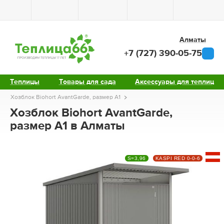
Алматы
+7 (727) 390-05-75
Теплицы
Товары для сада
Аксессуары для теплиц
Хозблок Biohort AvantGarde, размер A1
Хозблок Biohort AvantGarde,
размер A1 в Алматы
S=3,96
KASPI RED 0-0-6