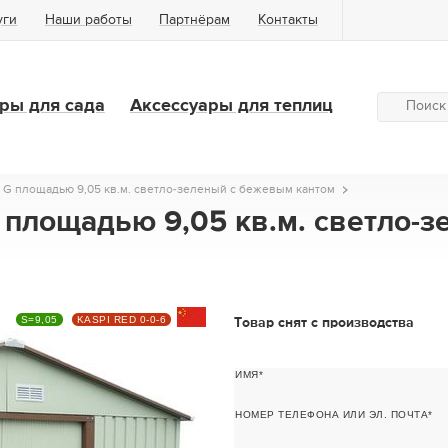
уги
Наши работы
Партнёрам
Контакты
ры для сада
Аксессуары для теплиц
y G площадью 9,05 кв.м. светло-зеленый с бежевым кантом
G площадью 9,05 кв.м. светло-
S=9,05
KASPI RED 0-0-6
Товар снят с производства
ИМЯ
НОМЕР ТЕЛЕФОНА ИЛИ ЭЛ. ПОЧТА