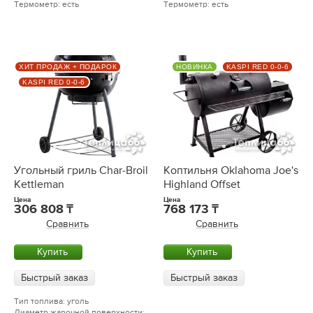
Термометр: есть
Термометр: есть
ХИТ ПРОДАЖ + ПОДАРОК
НОВИНКА
KASPI RED 0-0-6
KASPI RED 0-0-6
Угольный гриль Char-Broil
Коптильня Oklahoma Joe's
Kettleman
Highland Offset
Цена
Цена
306 808
768 173
Сравнить
Сравнить
Купить
Купить
Быстрый заказ
Быстрый заказ
Тип топлива: уголь
Диаметр жарочной поверхности: