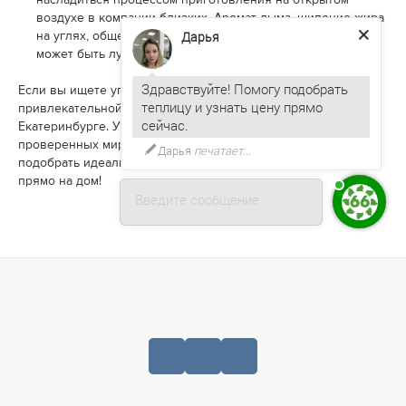
воздухе в компании близких. Аромат дыма, шипение жира
Дарья
на углях, общение с друзьями за бокалом вина — что
может быть лучше летним вечером?
Здравствуйте! Помогу подобрать
Если вы ищете угольный гриль высокого качества по
теплицу и узнать цену прямо
привлекательной цене, загляните в наш магазин в
Екатеринбурге. У нас представлено множество моделей от
проверенных мировых брендов. Мы с радостью поможем
Дарья
печатает...
подобрать идеальный гриль и организуем его доставку
прямо на дом!
Введите сообщение