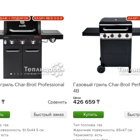
ДАЖ + ПОДАРОК
KASPI RED 0-0-6
KASPI 
гриль Char-Broil Professional
Газовый гриль Char-Broil Pe
4B
Цена
8
426 659
Сравнить
ть
Быстрый заказ
Купить
Быстр
: газ
Тип топлива: газ
оверхность: 61.5x44.5 см
Жарочная поверхность: 65x47 см
 есть
Термометр: есть