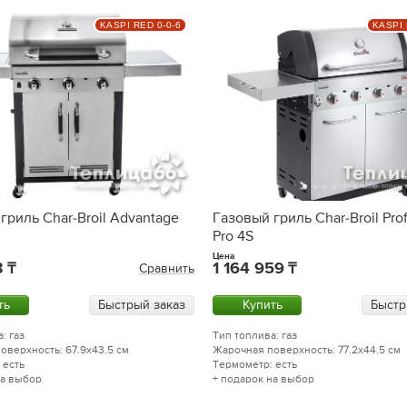
KASPI RED 0-0-6
KASPI 
гриль Char-Broil Advantage
Газовый гриль Char-Broil Prof
Pro 4S
Цена
3
1 164 959
Сравнить
ть
Быстрый заказ
Купить
Быстр
: газ
Тип топлива: газ
оверхность: 67.9x43.5 см
Жарочная поверхность: 77.2x44.5 см
 есть
Термометр: есть
на выбор
+ подарок на выбор