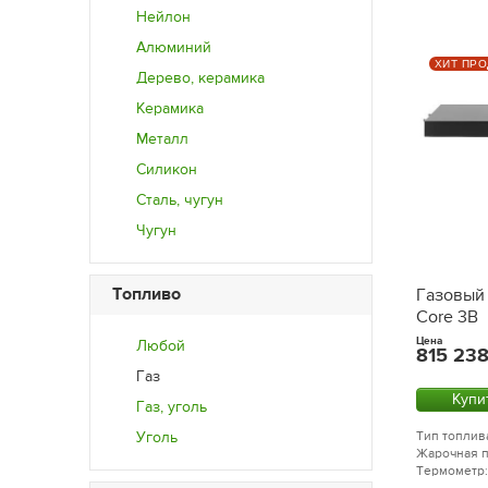
Нейлон
Алюминий
ХИТ ПРО
Дерево, керамика
Керамика
Металл
Силикон
Сталь, чугун
Чугун
Топливо
Газовый 
Core 3B
Цена
Любой
815 23
Газ
Купи
Газ, уголь
Уголь
Тип топлива
Жарочная п
Термометр: