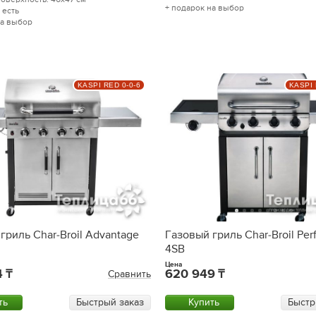
+ подарок на выбор
 есть
на выбор
KASPI RED 0-0-6
KASPI 
гриль Char-Broil Advantage
Газовый гриль Char-Broil Pe
4SB
Цена
4
620 949
Сравнить
ть
Быстрый заказ
Купить
Быстр