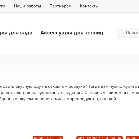
уги
Наши работы
Партнёрам
Контакты
ры для сада
Аксессуары для теплиц
товить вкусную еду на открытом воздухе? Тогда вам нужно купить 
 делать настоящие кулинарные шедевры. С газовым грилем вы смо
йденным вкусом жареного мяса, морепродуктов, овощей.
KASPI RED 0-0-6
ХИТ ПРОДАЖ + ПОДАРОК
KASPI 