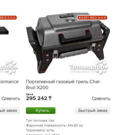
RED 0-0-6
KASPI RED 0-0-6
rformance
Портативный газовый гриль Char-
Broil X200
Цена
295 242
Сравнить
Сравнить
ый заказ
Купить
Быстрый заказ
Тип топлива: газ
Жарочная поверхность: 44x30 см
Термометр: есть