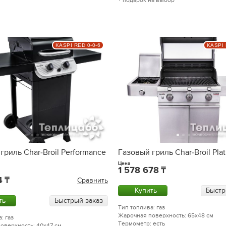
+ подарок на выбор
KASPI RED 0-0-6
KASPI 
гриль Char-Broil Performance
Газовый гриль Char-Broil Pla
Цена
1 578 678
4
Сравнить
Купить
Быстр
ть
Быстрый заказ
Тип топлива: газ
Жарочная поверхность: 65x48 см
: газ
Термометр: есть
оверхность: 40x47 см