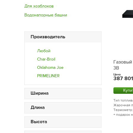
Для хозблоков
Водонапорные башни
Производитель
Любой
Char-Broil
Газовый 
Oklahoma Joe
3B
Цена
PRIMELINER
387 801
Купи
Ширина
Тип топлива
Жарочная п
Длина
Термометр:
+ подарок 
Высота