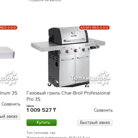
+ подарок на выбор
RED 0-0-6
KASPI RED 0-0-6
tinum 3S
Газовый гриль Char-Broil Professional
Pro 3S
Сравнить
Цена
1 009 527
Сравнить
ый заказ
Купить
Быстрый заказ
Тип топлива: газ
Жарочная поверхность: 61.5x44.5 см