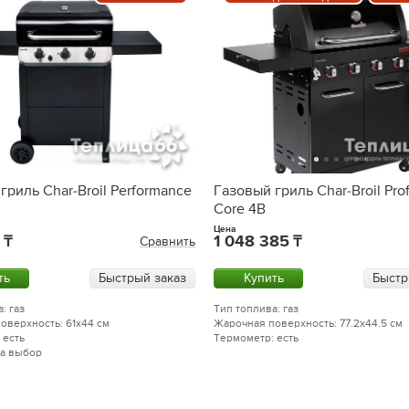
гриль Char-Broil Performance
Газовый гриль Char-Broil Prof
Core 4B
Цена
1 048 385
Сравнить
ть
Быстрый заказ
Купить
Быстр
: газ
Тип топлива: газ
оверхность: 61x44 см
Жарочная поверхность: 77.2x44.5 см
 есть
Термометр: есть
на выбор