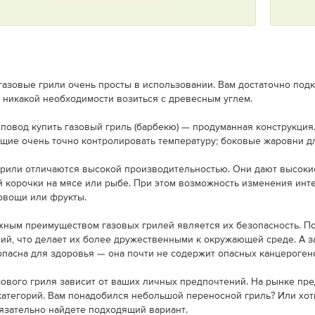
азовые грили очень просты в использовании. Вам достаточно под
 никакой необходимости возиться с древесным углем.
повод купить газовый гриль (барбекю) — продуманная конструкция
ие очень точно контролировать температуру; боковые жаровни дл
грили отличаются высокой производительностью. Они дают высоки
 корочки на мясе или рыбе. При этом возможность изменения инт
овощи или фрукты.
ным преимуществом газовых грилей является их безопасность. По
ий, что делает их более дружественными к окружающей среде. А за
пасна для здоровья — она почти не содержит опасных канцероген
ового гриля зависит от ваших личных предпочтений. На рынке пр
атегорий. Вам понадобился небольшой переносной гриль? Или хоти
язательно найдете подходящий вариант.