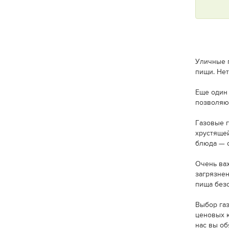
Уличные г
пищи. Нет
Еще один 
позволяющ
Газовые 
хрустящей
блюда — 
Очень важ
загрязнен
пища безо
Выбор газ
ценовых к
нас вы об