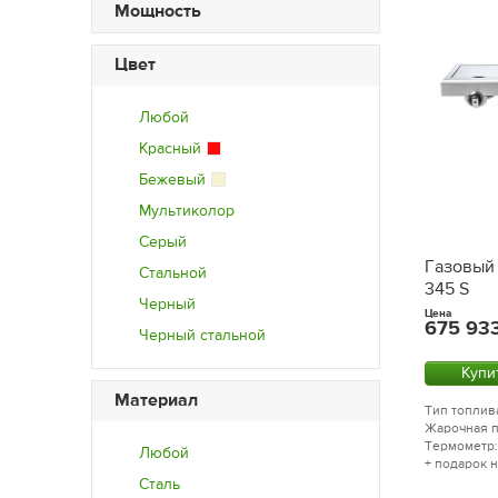
Мощность
Цвет
Любой
Красный
Бежевый
Мультиколор
Серый
Газовый 
Стальной
345 S
Черный
Цена
675 93
Черный стальной
Купи
Материал
Тип топлива
Жарочная п
Термометр:
Любой
+ подарок 
Сталь