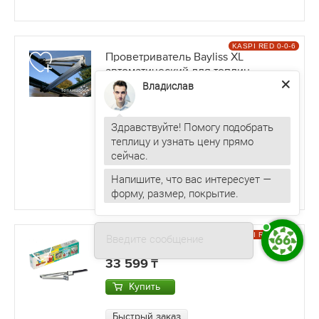
KASPI RED 0-0-6
Проветриватель Bayliss XL
автоматический для теплиц
Владислав
82 236
Купить
Здравствуйте! Помогу подобрать
теплицу и узнать цену прямо
Быстрый заказ
Автоматитечки проветриватель для теплиц.
Напишите, что вас интересует —
Работает без электричества
Гарантия - 2 года
форму, размер, покрытие.
В ШОУРУМЕ
KASPI RED 0-0-6
Введите сообщение
Проветриватель Дуся Сан
33 599
Купить
Быстрый заказ