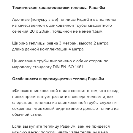
Технические характеристики теплицы Рада-3м
Арочные (полукруглые) теплицы Рада-3м выполнены
из качественной оцинкованной трубы квадратного
сечения 20 х 20мм., толщиной не менее 1,5мм.
Ширина теплицы равна 3 метрам, высота 2 метра,
длина данной комплектации 4 метра.
Цинкование трубы выполнено с обеих сторон по
мировому стандарту DIN EN ISO 1461
Особенности и преимущества теплиц Рада-3м
«Фишка» оцинкованной стали состоит в том, что оксид
цинка препятствует развитию оксида железа, и, как
следствие, теплицы из оцинкованной трубы служат и
сохраняют «товарный вид» намного дольше теплиц из
обычной стали.
Если вы купите теплицу Рада-3м, вам не придётся
каждую весну подкрашивать узлы теплицы из-за