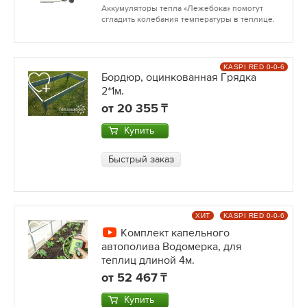
Аккумуляторы тепла «Лежебока» помогут
сгладить колебания температуры в теплице.
KASPI RED 0-0-6
Бордюр, оцинкованная Грядка
2*1м.
от
20 355
Купить
Быстрый заказ
ХИТ
KASPI RED 0-0-6
Комплект капельного
автополива Водомерка, для
теплиц длиной 4м.
от
52 467
Купить