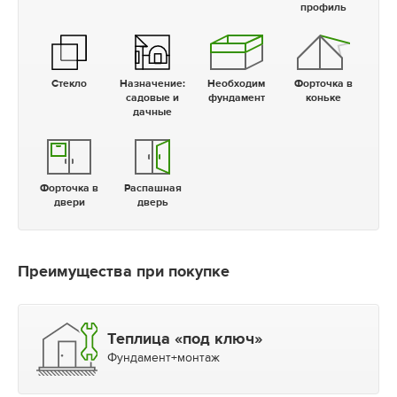
профиль
Стекло
Назначение:
Необходим
Форточка в
садовые и
фундамент
коньке
дачные
Форточка в
Распашная
двери
дверь
Преимущества при покупке
Теплица «под ключ»
Фундамент+монтаж