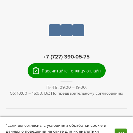
+7 (727) 390-05-75
20499, г. Алматы, Санаторная улица, 46
Рассчитайте теплицу онлайн
ИНН: 221140022903
Пн-Пт: 09:00 – 19:00,
Сб: 10:00 – 16:00, Вс: По предварительному согласованию
© 2009—2026 Теплица66. Интернет-магазин теплиц для
"Если вы согласны с условиями обработки cookie и
ландшафтного дизайна в
Алматы
. Информация на сайте не
данных о поведении на сайте для их аналитики
является публичной офертой. Актуальные условия о