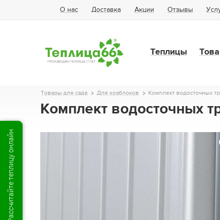
О нас
Доставка
Акции
Отзывы
Усл
Теплицы
Това
Товары для сада
Для хозблоков
Комплект водосточных тр
Комплект водосточных т
Рассчитайте теплицу онлайн