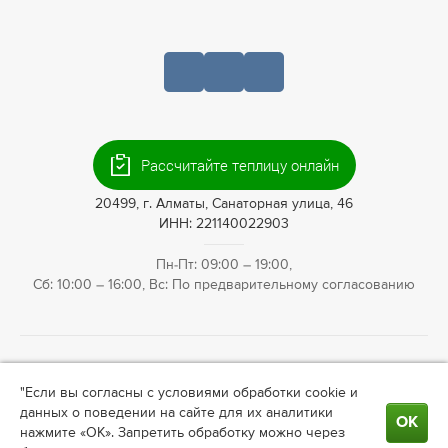
+7 (727) 390-05-75
Рассчитайте теплицу онлайн
20499, г. Алматы, Санаторная улица, 46
ИНН: 221140022903
Пн-Пт: 09:00 – 19:00,
Сб: 10:00 – 16:00, Вс: По предварительному согласованию
© 2009—2026 Теплица66. Интернет-магазин теплиц для
"Если вы согласны с условиями обработки cookie и
ландшафтного дизайна в
Алматы
. Информация на сайте не
данных о поведении на сайте для их аналитики
является публичной офертой. Актуальные условия о
ОК
нажмите «ОК». Запретить обработку можно через
сотрудничестве, ценах узнавайте у менеджера.