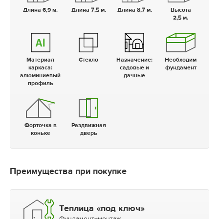
Длина 6,9 м.
Длина 7,5 м.
Длина 8,7 м.
Высота
2,5 м.
Материал
Стекло
Назначение:
Необходим
каркаса:
садовые и
фундамент
алюминиевый
дачные
профиль
Форточка в
Раздвижная
коньке
дверь
Преимущества при покупке
Теплица «под ключ»