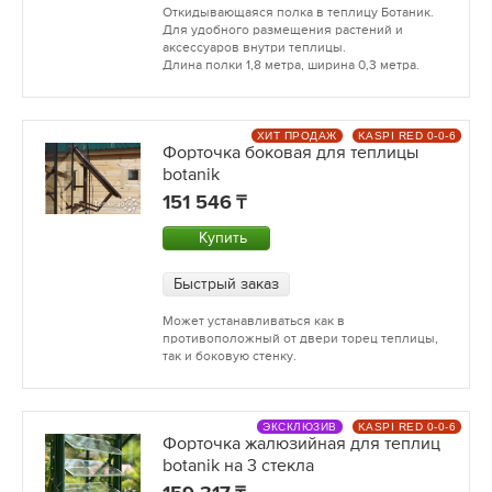
Откидывающаяся полка в теплицу Ботаник.
Для удобного размещения растений и
аксессуаров внутри теплицы.
Длина полки 1,8 метра, ширина 0,3 метра.
ХИТ ПРОДАЖ
KASPI RED 0-0-6
Форточка боковая для теплицы
botanik
151 546
Купить
Быстрый заказ
Может устанавливаться как в
противоположный от двери торец теплицы,
так и боковую стенку.
ЭКСКЛЮЗИВ
KASPI RED 0-0-6
Форточка жалюзийная для теплиц
botanik на 3 стекла