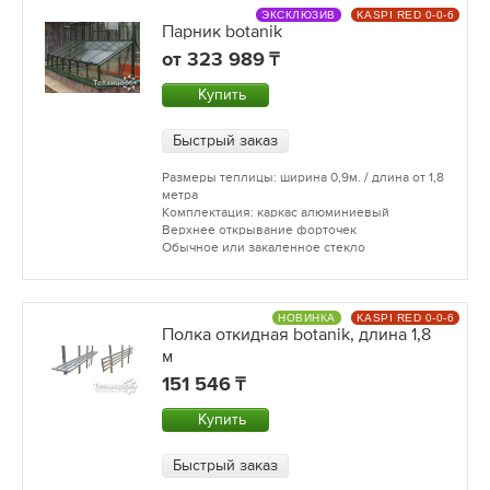
ЭКСКЛЮЗИВ
KASPI RED 0-0-6
Парник botanik
от
323 989
Купить
Быстрый заказ
Размеры теплицы: ширина 0,9м. / длина от 1,8
метра
Комплектация: каркас алюминиевый
Верхнее открывание форточек
Обычное или закаленное стекло
НОВИНКА
KASPI RED 0-0-6
Полка откидная botanik, длина 1,8
м
151 546
Купить
Быстрый заказ