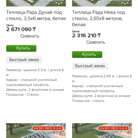
Теплица Рада Дунай под
Теплица Рада Нева под
стекло, 3,5х6 метра, белая
стекло, 2,65х8 метров,
белая
Цена
2 671 090
Цена
2 316 210
Сравнить
Сравнить
Купить
Купить
Быстрый заказ
Быстрый заказ
Размеры: ширина 3,5 м. / длина 6
м.
Размеры: ширина 2,65 м. / длина 8
Каркас - стальной усиленный
м.
оцинкованный профиль.
Каркас - стальной усиленный
Дверь-купе, 2 форточки в коньке
оцинкованный профиль.
Покрытие - Стекло
Дверь-купе, 2 форточки в коньке
Покрытие - стекло
KASPI RED 0-0-6
KASPI RED 0-0-6