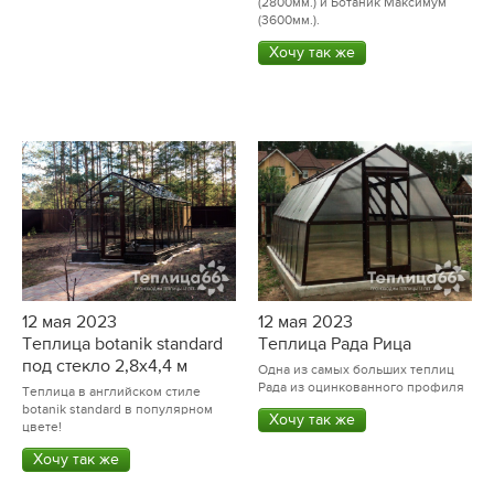
(2800мм.) и Ботаник Максимум
(3600мм.).
Хочу так же
12 мая 2023
12 мая 2023
Теплица botanik standard
Теплица Рада Рица
под стекло 2,8х4,4 м
Одна из самых больших теплиц
Рада из оцинкованного профиля
Теплица в английском стиле
botanik standard в популярном
Хочу так же
цвете!
Хочу так же