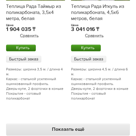
Теплица Рада Таймыр из
Теплица Рада Иткуль из
поликарбоната, 3,5x4
поликарбоната, 4,5х6
метра, белая
метров, белая
Цена
Цена
1 904 035
3 041 016
Сравнить
Сравнить
Купить
Купить
Быстрый заказ
Быстрый заказ
Размеры: ширина 3,5 м. / длина 4
Размеры: ширина 4,5 м. / длина 6
м.
м.
Каркас - стальной усиленный
Каркас - стальной усиленный
оцинкованный профиль.
оцинкованный профиль.
Дверь-купе, 2 форточки в коньке
Дверь-купе, 2 форточки в коньке
Покрытие - сотовый
Покрытие - сотовый
поликарбонат
поликарбонат
Показать ещё