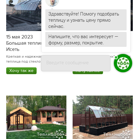
Здравствуйте! Помогу подобрать
теплицу и узнать цену прямо
Напишите, что вас интересует —
форму, размер, покрытие.
15 мая 2023
15 мая 2023
Большая теплица Рада
Арочная теплица Рада
Владислав
печатает...
Исеть
Астра стандарт
Крепкая и надежная мансардная
Одна из самых "свежих" арочных
Введите сообщение
теплица под стекло
теплиц Рада
Хочу так же
Хочу так же