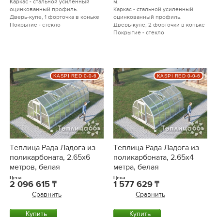
Каркас - стальной усиленный
м.
оцинкованный профиль.
Каркас - стальной усиленный
Дверь-купе, 1 форточка в коньке
оцинкованный профиль.
Покрытие - стекло
Дверь-купе, 2 форточки в коньке
Покрытие - стекло
KASPI RED 0-0-6
KASPI RED 0-0-6
Теплица Рада Ладога из
Теплица Рада Ладога из
поликарбоната, 2.65х6
поликарбоната, 2.65х4
метров, белая
метра, белая
Цена
Цена
2 096 615
1 577 629
Сравнить
Сравнить
Купить
Купить